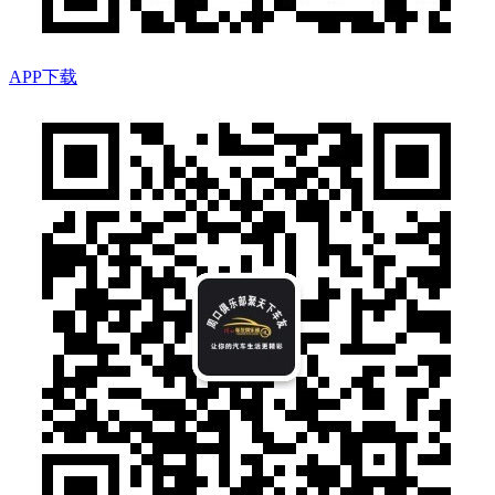
APP下载